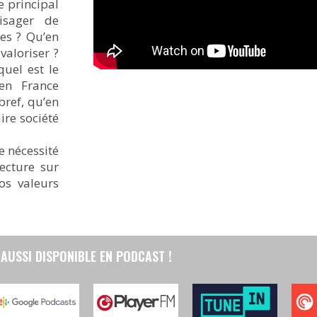
e principal
isager de
es ? Qu’en
valoriser ?
quel est le
en France
bref, qu’en
ire société
e nécessité
lecture sur
os valeurs
AUSSI DISPONIBLE EN PODCAST !