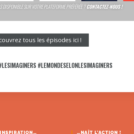
S DISPONIBLE SUR VOTRE PLATEFORME PRÉFÉRÉE ?
CONTACTEZ-NOUS !
ouvrez tous les épisodes ici !
 #LESIMAGINERS #LEMONDESELONLESIMAGINERS
’INSPIRATION…
…NAÎT L’ACTION !