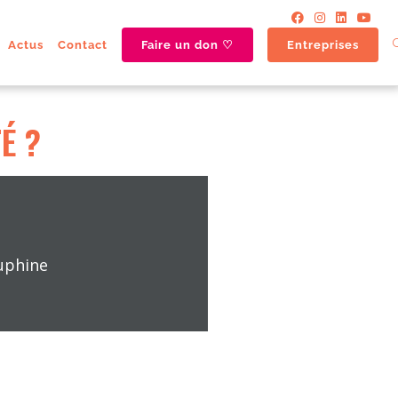
Actus
Contact
Faire un don ♡
Entreprises
É ?
auphine