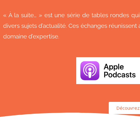
« À la suite… » est une série de tables rondes qu
divers sujets d’actualité. Ces échanges réunissen
domaine d’expertise.
Découvrez n