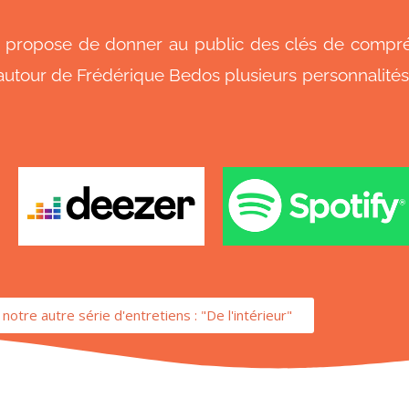
i propose de donner au public des clés de compré
t autour de Frédérique Bedos plusieurs personnalité
otre autre série d'entretiens : "De l'intérieur"