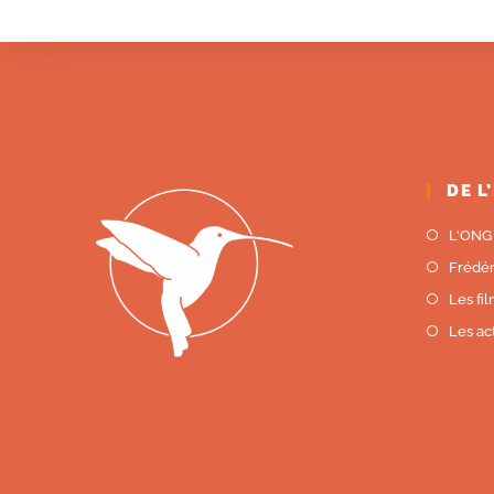
DE L
L'ONG
Frédé
Les fi
Les ac