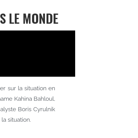
NS LE MONDE
 sur la situation en
imame Kahina Bahloul,
alyste Boris Cyrulnik
a situation.