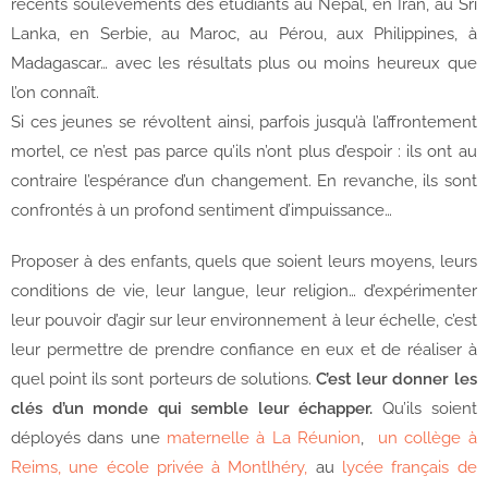
récents soulèvements des étudiants au Népal, en Iran, au Sri
Lanka, en Serbie, au Maroc, au Pérou, aux Philippines, à
Madagascar… avec les résultats plus ou moins heureux que
l’on connaît.
Si ces jeunes se révoltent ainsi, parfois jusqu’à l’affrontement
mortel, ce n’est pas parce qu’ils n’ont plus d’espoir : ils ont au
contraire l’espérance d’un changement. En revanche, ils sont
confrontés à un profond sentiment d’impuissance…
Proposer à des enfants, quels que soient leurs moyens, leurs
conditions de vie, leur langue, leur religion… d’expérimenter
leur pouvoir d’agir sur leur environnement à leur échelle, c’est
leur permettre de prendre confiance en eux et de réaliser à
quel point ils sont porteurs de solutions.
C’est leur donner les
clés d’un monde qui semble leur échapper.
Qu’ils soient
déployés dans une
maternelle à La Réunio
n
,
un collège
à
Reims, une école privée à Montlhéry,
au
lycée français de