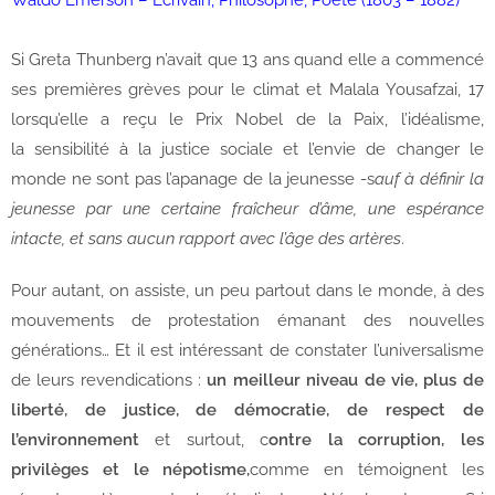
Waldo Emerson – Ecrivain, Philosophe, Poète (1803 – 1882)
Si Greta Thunberg n’avait que 13 ans quand elle a commencé
ses premières grèves pour le climat et Malala Yousafzai, 17
lorsqu’elle a reçu le Prix Nobel de la Paix, l’idéalisme,
la sensibilité à la justice sociale et l’envie de changer le
monde ne sont pas l’apanage de la jeunesse -s
auf à définir la
jeunesse par une certaine fraîcheur d’âme, une espérance
intacte, et sans aucun rapport avec l’âge des artères
.
Pour autant, on assiste, un peu partout dans le monde, à des
mouvements de protestation émanant des nouvelles
générations… Et il est intéressant de constater l’universalisme
de leurs revendications :
un meilleur niveau de vie, plus de
liberté, de justice, de démocratie, de respect de
l’environnement
et surtout, c
ontre la corruption, les
privilèges et le népotisme,
comme en témoignent les