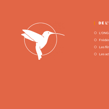
DE L
L'ONG
Frédé
Les fi
Les ac