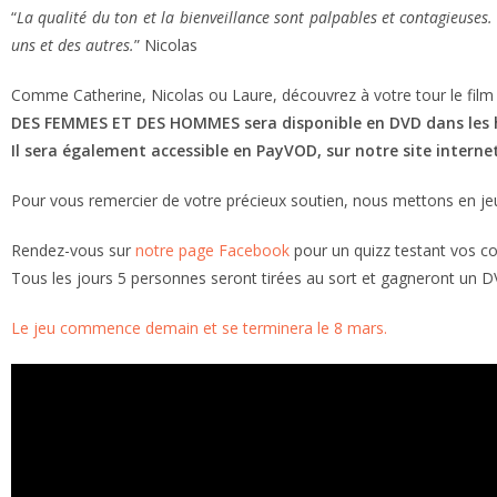
“
La qualité du ton et la bienveillance sont palpables et contagieuse
uns et des autres.
” Nicolas
Comme Catherine, Nicolas ou Laure, découvrez à votre tour le film
DES FEMMES ET DES HOMMES sera disponible en DVD dans les hy
Il sera également accessible en PayVOD, sur notre site internet
Pour vous remercier de votre précieux soutien, nous mettons en je
Rendez-vous sur
notre page Facebook
pour un quizz testant vos c
Tous les jours 5 personnes seront tirées au sort et gagneront un D
Le jeu commence demain et se terminera le 8 mars.