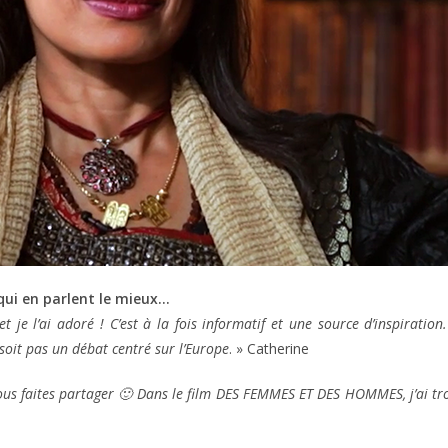
ui en parlent le mieux…
 je l’ai adoré ! C’est à la fois informatif et une source d’inspiration.
 soit pas un débat centré sur l’Europe
. » Catherine
s faites partager 🙂 Dans le film DES FEMMES ET DES HOMMES, j’ai tro