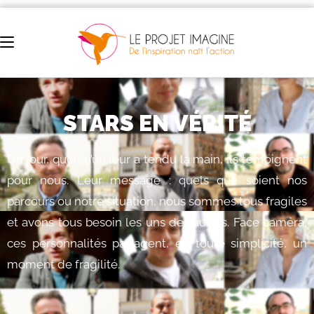
STARS EN VÉRITÉ
Un jour, quelqu’un leur a tendu la main, ils témoignent
pour nous. Leur message : quels que soient nos
parcours ou notre situation, nous sommes tous fragiles
et avons tous besoin les uns des autres. Face caméra,
ces personnalités partagent, en toute simplicité, un
moment de fragilité.