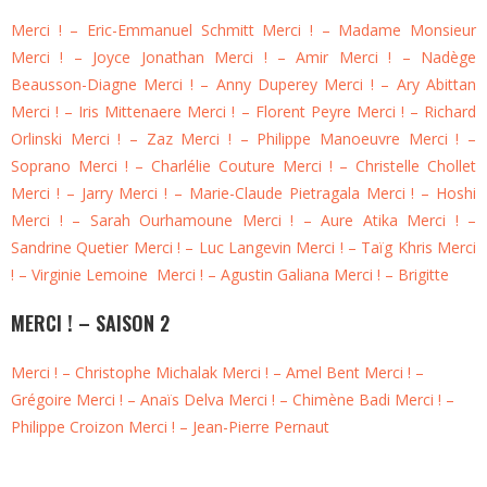
Merci ! – Eric-Emmanuel Schmitt
Merci !
– Madame Monsieur
Merci !
– Joyce Jonathan
Merci !
– Amir
Merci !
– Nadège
Beausson-Diagne
Merci !
– Anny Duperey
Merci !
– Ary Abittan
Merci !
– Iris Mittenaere
Merci !
– Florent Peyre
Merci !
– Richard
Orlinski
Merci !
– Zaz
Merci !
– Philippe Manoeuvre
Merci !
–
Soprano
Merci !
– Charlélie Couture
Merci !
– Christelle Chollet
Merci !
– Jarry
Merci !
– Marie-Claude Pietragala
Merci !
– Hoshi
Merci !
– Sarah Ourhamoune
Merci !
– Aure Atika
Merci !
–
Sandrine Quetier
Merci !
– Luc Langevin
Merci !
– Taïg Khris
Merci
!
– Virginie Lemoine
Merci !
– Agustin Galiana
Merci !
– Brigitte
MERCI ! – SAISON 2
Merci ! – Christophe Michalak
Merci ! – Amel Bent
Merci ! –
Grégoire
Merci ! – Anaïs Delva
Merci ! – Chimène Badi
Merci ! –
Philippe Croizon
Merci ! – Jean-Pierre Pernaut