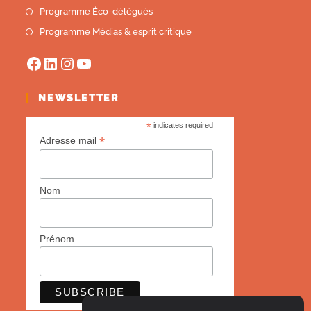
Programme Éco-délégués
Programme Médias & esprit critique
NEWSLETTER
*
indicates required
*
Adresse mail
Nom
Prénom