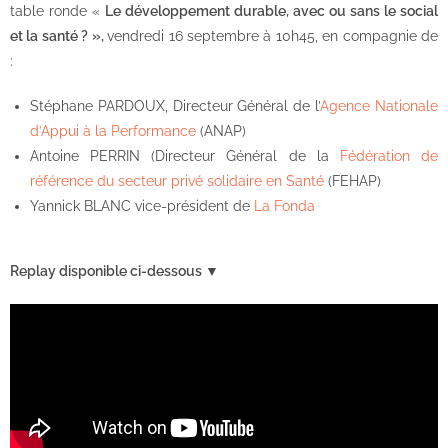
table ronde «
Le développement durable, avec ou sans le social
et la santé ? »,
vendredi 16 septembre à 10h45, en compagnie de
:
S
téphane PARDOUX, Directeur Général de l’
Agence Nationale
d’Appui à la Performance
(ANAP)
Antoine PERRIN (Directeur Général de la
Fédération de
référence du secteur privé solidaire en Santé
(FEHAP)
Yannick BLANC vice-président de
La Fonda
Replay disponible ci-dessous ▼