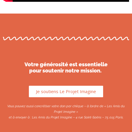
Votre générosité est essentielle
pour soutenir notre mission.
Je soutiens Le Projet Imagine
Vous pouvez aussi concrétiser votre don par chèque – à l’ordre de « Les Amis du
Projet Imagine »
et à envoyer à : Les Amis du Projet Imagine – 4 rue Saint-Saëns – 75 015 Paris.