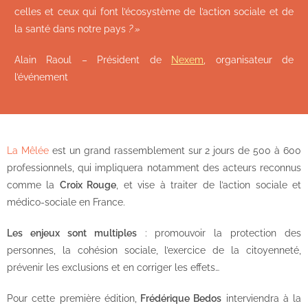
celles et ceux qui font l’écosystème de l’action sociale et de
la santé dans notre pays
? »
Alain Raoul – Président de
Nexe
m
, organisateur de
l’événement
La Mêlée
est un grand rassemblement sur 2 jours de 500 à 600
professionnels, qui impliquera notamment des acteurs reconnus
comme la
Croix Rouge
, et vise à traiter de l’action sociale et
médico-sociale en France.
Les enjeux sont multiples
: promouvoir la protection des
personnes, la cohésion sociale, l’exercice de la citoyenneté,
prévenir les exclusions et en corriger les effets…
Pour cette première édition,
Frédérique Bedos
interviendra à la