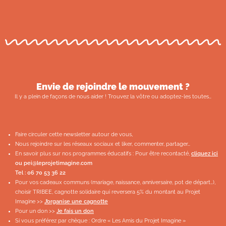
Envie de rejoindre le mouvement ?
Il y a plein de façons de nous aider ! Trouvez la vôtre ou adoptez-les toutes…
Faire circuler cette newsletter autour de vous,
Nous rejoindre sur les réseaux sociaux et liker, commenter, partager…
En savoir plus sur nos programmes éducatifs : Pour être recontacté,
cliquez ici
ou
pei@leprojetimagine.com
Tel : 06 70 53 36 22
Pour vos cadeaux communs (mariage, naissance, anniversaire, pot de départ…),
choisir TRIBEE, cagnotte solidaire qui reversera 5% du montant au Projet
Imagine >>
J’organise une cagnotte
Pour un don >>
Je fais un don
Si vous préférez par chèque : Ordre « Les Amis du Projet Imagine »