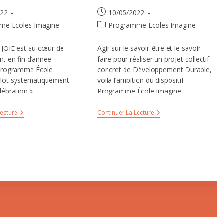
022
10/05/2022
me Ecoles Imagine
Programme Ecoles Imagine
 JOIE est au cœur de
Agir sur le savoir-être et le savoir-
n, en fin d’année
faire pour réaliser un projet collectif
e Programme École
concret de Développement Durable,
clôt systématiquement
voilà l’ambition du dispositif
lébration ».
Programme École Imagine.
Lecture
Continuer La Lecture