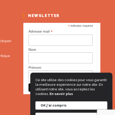
NEWSLETTER
*
indicates required
*
Adresse mail
itoyen
Nom
itique
Prénom
Ce site utilise des cookies pour vous garantir
la meilleure expérience sur notre site. En
utilisant notre site, vous acceptez les
cookies.
En savoir plus
OK j'ai compris