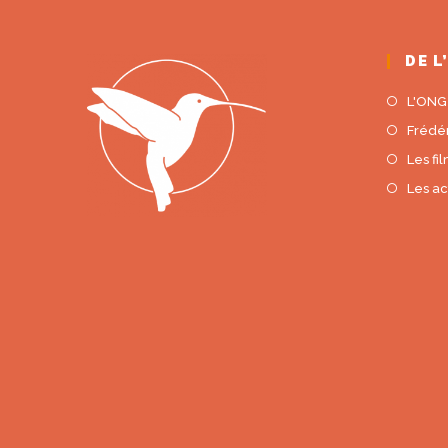
DE L
L'ONG
Frédé
Les fi
Les ac