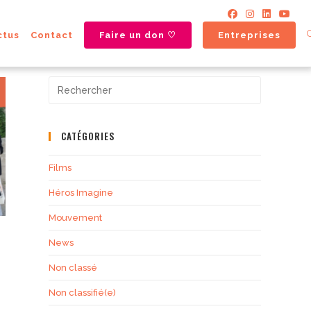
ctus
Contact
Faire un don ♡
Entreprises
CATÉGORIES
Films
Héros Imagine
Mouvement
News
Non classé
Non classifié(e)