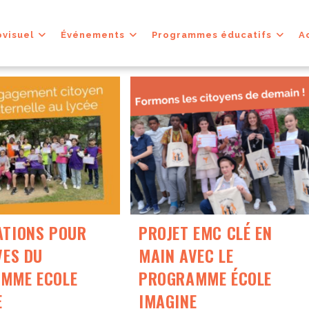
ovisuel
Événements
Programmes éducatifs
A
ATIONS POUR
PROJET EMC CLÉ EN
VES DU
MAIN AVEC LE
MME ECOLE
PROGRAMME ÉCOLE
E
IMAGINE