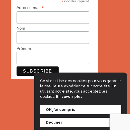
*
indicates required
*
Adresse mail
Nom
Prénom
Ce site utilise des cookies pour vous garantir
la meilleure expérience sur notre site. En
utilisant notre site, vous acceptez les
cookies.
En savoir plus
OK j'ai compris
Mentions légales
Décliner
© Le Projet Imagine