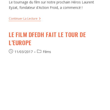
Le tournage du film sur notre prochain Héros Laurent
Eyzat, fondateur d'Action Froid, a commencé !
Ce site utilise des cookies pour vous garantir
la meilleure expérience sur notre site. En
Continuer La Lecture
utilisant notre site, vous acceptez les
cookies.
En savoir plus
LE FILM DFEDH FAIT LE TOUR DE
OK j'ai compris
L’EUROPE
Décliner
11/03/2017
Films
La semaine du 8 mars, journée des femmes, est toujours
chargée au Projet Imagine !
Continuer La Lecture
DES FEMMES ET DES HOMMES EN
LIGNE